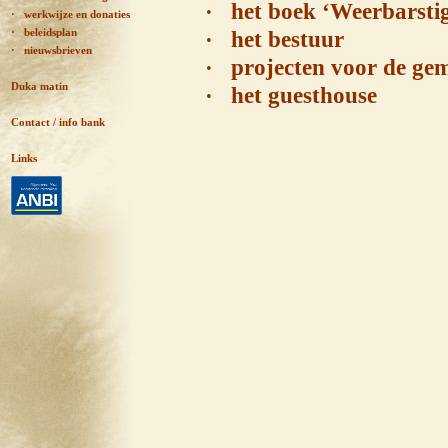
· het boek ‘Weerbarstig
· werkwijze en donaties
· beleidsplan
· het bestuur
· nieuwsbrieven
· projecten voor de ge
Duka matin
· het guesthouse
Contact / info bank
Links