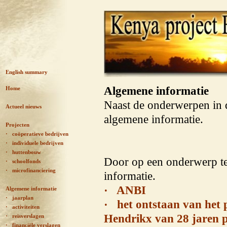
English summary
Algemene informatie
Home
Naast de onderwerpen in d
Actueel nieuws
algemene informatie.
Projecten
· coöperatieve bedrijven
·
individuele bedrijven
· huttenbouw
Door op een onderwerp te
· schoolfonds
· microfinanciering
informatie.
· ANBI
Algemene informatie
· jaarplan
· het ontstaan van het 
· activiteiten
Hendrikx van 28 jaren p
· reisverslagen
· financiële verslagen