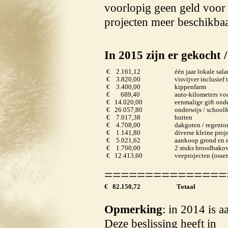
voorlopig geen geld voor
projecten meer beschikbaa
In 2015 zijn er gekocht /
€ 2.161,12
één jaar lokale sal
€ 3.820,00
visvijver inclusief t
€ 3.400,00
kippenfarm
€ 689,40
auto-kilometers vo
€ 14.020,00
eenmalige gift ond
€ 26.057,80
onderwijs / school
€ 7.017,38
hutten
€ 4.708,00
dakgoten / regento
€ 1.141,80
diverse kleine proj
€ 5.021,62
aankoop grond en e
€ 1.700,00
2 stuks broodbako
€ 12.413,60
veeprojecten (ossen
===============
€ 82.150,72
Totaal
Opmerking
: in 2014 is 
Deze beslissing heeft in