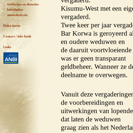
vergaderd.
· werkwijze en donaties
Kisumu-West met een eige
· beleidsplan
vergaderd.
· nieuwsbrieven
Twee keer per jaar vergad
Duka matin
Bar Korwa is geroyeerd a
Contact / info bank
en oudere weduwen en
Links
de daaruit voortvloeiende
was er geen transparant
geldbeheer. Wanneer ze de
deelname te overwegen.
Vanuit deze vergaderinge
de voorbereidingen en
uitwerkingen van lopende p
dat laten de weduwen
graag zien als het Nederl