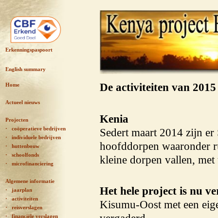
Erkenningspaspoort
English summary
De activiteiten van 2015
Home
Actueel nieuws
Kenia
Projecten
· coöperatieve bedrijven
Sedert maart 2014 zijn e
·
individuele bedrijven
hoofddorpen waaronder 
· huttenbouw
· schoolfonds
kleine dorpen vallen, met
· microfinanciering
Algemene informatie
Het hele project is nu ve
· jaarplan
· activiteiten
Kisumu-Oost met een eige
· reisverslagen
· financiële verslagen