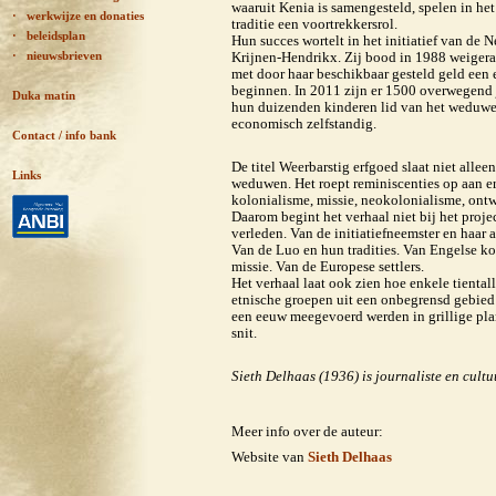
waaruit Kenia is samengesteld, spelen in he
· werkwijze en donaties
traditie een voortrekkersrol.
· beleidsplan
Hun succes wortelt in het initiatief van de 
· nieuwsbrieven
Krijnen-Hendrikx. Zij bood in 1988 weiger
met door haar beschikbaar gesteld geld een e
beginnen. In 2011 zijn er 1500 overwegen
Duka matin
hun duizenden kinderen lid van het weduwe
economisch zelfstandig.
Contact / info bank
De titel Weerbarstig erfgoed slaat niet allee
Links
weduwen. Het roept reminiscenties op aan er
kolonialisme, missie, neokolonialisme, ont
Daarom begint het verhaal niet bij het projec
verleden. Van de initiatiefneemster en haar 
Van de Luo en hun tradities. Van Engelse ko
missie. Van de Europese settlers.
Het verhaal laat ook zien hoe enkele tiental
etnische groepen uit een onbegrensd gebied
een eeuw meegevoerd werden in grillige pl
snit.
Sieth Delhaas (1936) is journaliste en cultu
Meer info over de auteur:
Website van
Sieth Delhaas