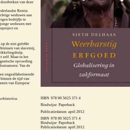
t doorbreken van deze
Nederlandse Rentia
achtige weduwen aan
igen bedrijfje te
d jonge weduwen met
nproject en
n op de niet geërfde
fenissen van slavernij,
wikkelingshulp.
t zelf. Maar in het
agrarische opvoeding.
lonisatoren. Van de
len ongealfabetiseerde
 binnen de tijd van
annen van Europese
ISBN 978 90 5625 371 4
urhistorica.
Bindwijze Paperback
Publicatiedatum april 2012
ISBN 978 90 5625 371 4
Bindwijze Paperback
Publicatiedatum april 2012