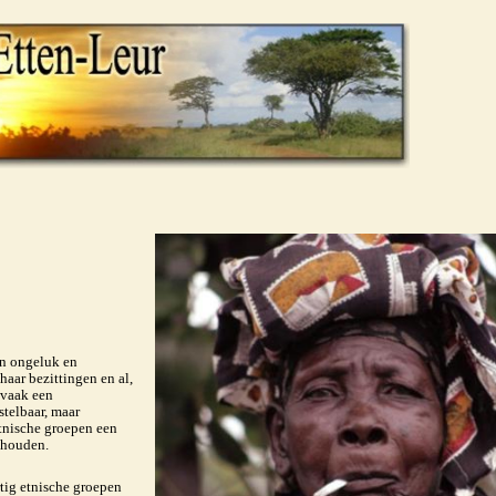
en ongeluk en
haar bezittingen en al,
 vaak een
stelbaar, maar
etnische groepen een
ehouden.
tig etnische groepen