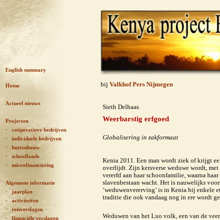
English summary
bij
Valkhof Pers Nijmegen
Home
Actueel nieuws
Sieth Delhaas
Weerbarstig erfgoed
Projecten
· coöperatieve bedrijven
Globalisering in zakformaat
·
individuele bedrijven
· huttenbouw
· schoolfonds
Kenia 2011. Een man wordt ziek of krijgt e
· microfinanciering
overlijdt. Zijn kersverse weduwe wordt, met 
vererfd aan haar schoonfamilie, waarna haar
slavenbestaan wacht. Het is nauwelijks voor
Algemene informatie
‘weduwenvererving’ is in Kenia bij enkele 
· jaarplan
traditie die ook vandaag nog in ere wordt g
· activiteiten
· reisverslagen
Weduwen van het Luo volk, een van de veer
· financiële verslagen